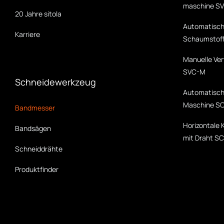
maschine S
20 Jahre sitola
Automatische
Karriere
Schaumstoff
Manuelle Ve
SVC-M
Schneidewerkzeug
Automatisch
Maschine S
Bandmesser
Horizontale 
Bandsägen
mit Draht S
Schneiddrähte
Produktfinder