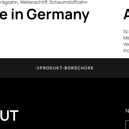
rägzahn, Wellenschliff, Schaumstoffzahn
e in Germany
Sc
Ma
Ve
In
PRODUKT-BORSCHÜRE
CUT
N