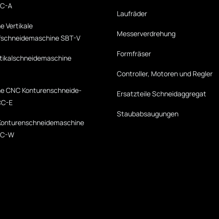
VC-A
Laufräder
 Vertikale
Messerverdrehung
schneidemaschine SBT-V
Formfräser
rtikalschneidemaschine
Controller, Motoren und Regler
e CNC Konturen­schneide­
Ersatzteile Schneidaggregat
CC-E
Staubabsaugungen
Konturen­schneide­maschine
CC-W