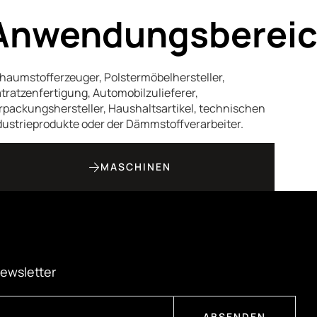
Anwendungsbereic
haumstofferzeuger, Polstermöbelhersteller,
tratzenfertigung, Automobilzulieferer,
rpackungshersteller, Haushaltsartikel, technischen
dustrieprodukte oder der Dämmstoffverarbeiter.
MASCHINEN
ewsletter
ABSENDEN