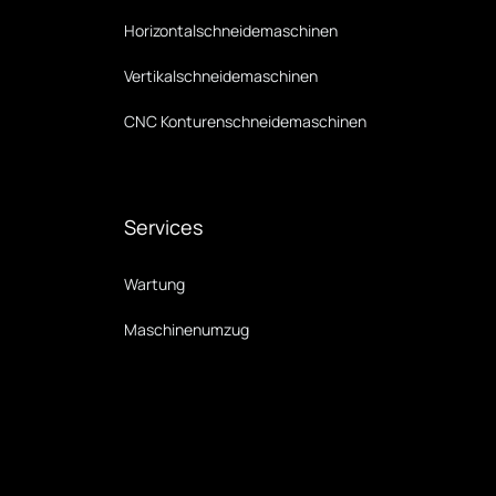
Horizontal­schneide­maschinen
Vertikal­schneide­maschinen
CNC Konturen­schneide­maschinen
Services
Wartung
Maschinenumzug