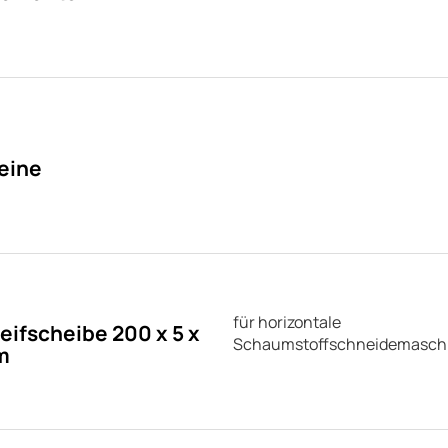
eine
für horizontale
eifscheibe 200 x 5 x
Schaumstoffschneidemasch
m