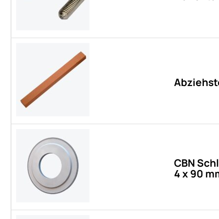
Abziehst
CBN Schl
4 x 90 m