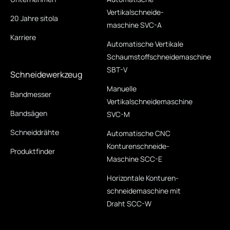
Vertikalschneide­
20 Jahre sitola
maschine SVC-A
Karriere
Automatische Vertikale
Schaumstoffschneidemaschine
SBT-V
Schneidewerkzeug
Manuelle
Bandmesser
Vertikalschneidemaschine
Bandsägen
SVC-M
Schneiddrähte
Automatische CNC
Konturen­schneide­
Produktfinder
Maschine SCC-E
Horizontale Konturen­
schneide­maschine mit
Draht SCC-W