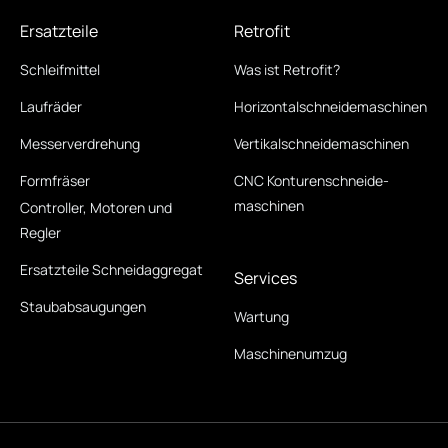
Ersatzteile
Retrofit
Schleifmittel
Was ist Retrofit?
Laufräder
Horizontal­schneide­maschinen
Messerverdrehung
Vertikal­schneide­maschinen
Formfräser
CNC Konturen­schneide­
maschinen
Controller, Motoren und
Regler
Ersatzteile Schneidaggregat
Services
Staubabsaugungen
Wartung
Maschinenumzug